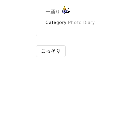
一踊り
Category
Photo Diary
投
こっそり
稿
ナ
ビ
ゲ
ー
シ
ョ