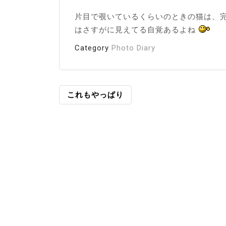
片目で覗いているくらいのときの猫は、
はさすがに見えてる自覚あるよね
Category
Photo Diary
投
これもやっぱり
稿
ナ
ビ
ゲ
ー
シ