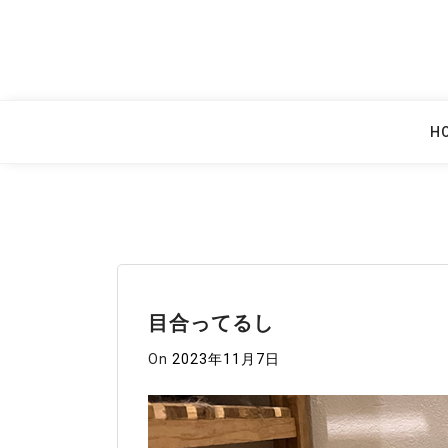
Skip
to
content
H
目合ってるし
On
2023年11月7日