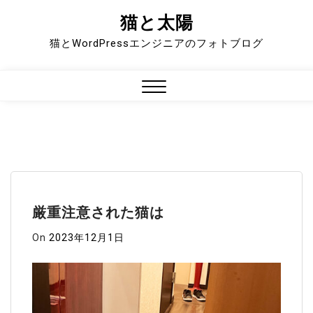
猫と太陽
Skip
to
猫とWordPressエンジニアのフォトブログ
content
Close
Menu
厳重注意された猫は
On
2023年12月1日