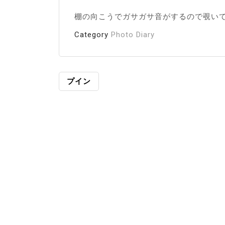
棚の向こうでガサガサ音がするので覗い
Category
Photo Diary
投
プイン
稿
ナ
ビ
ゲ
ー
シ
ョ