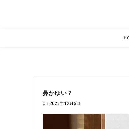
Skip
to
content
H
鼻かゆい？
On
2023年12月5日