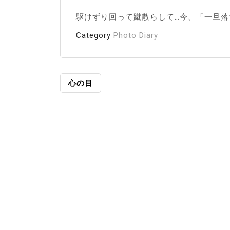
駆けずり回って蹴散らして…今、「一旦
Category
Photo Diary
投
心の目
稿
ナ
ビ
ゲ
ー
シ
ョ