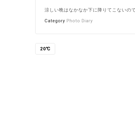
涼しい晩はなかなか下に降りてこないの
Category
Photo Diary
投
20℃
稿
ナ
ビ
ゲ
ー
シ
ョ