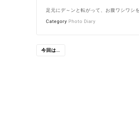
足元にデ～ンと転がって、お腹ワシワシ
Category
Photo Diary
投
今回は…
稿
ナ
ビ
ゲ
ー
シ
ョ