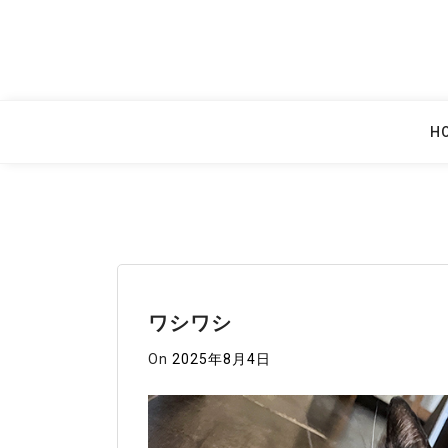
Skip
to
content
H
ワシワシ
On
2025年8月4日