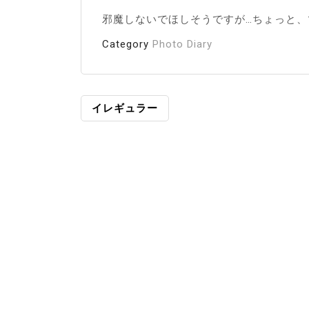
邪魔しないでほしそうですが…ちょっと、
Category
Photo Diary
投
イレギュラー
稿
ナ
ビ
ゲ
ー
シ
ョ