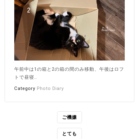
午前中は1の箱と2の箱の間のみ移動、午後はロフ
トで昼寝…
Category
Photo Diary
投
ご機嫌
稿
とても