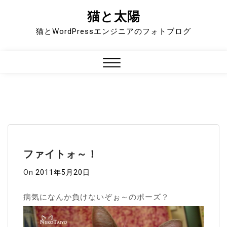
猫と太陽
Skip
to
猫とWordPressエンジニアのフォトブログ
content
Close
Menu
ファイトォ～！
On
2011年5月20日
病気になんか負けないぞぉ～のポーズ？