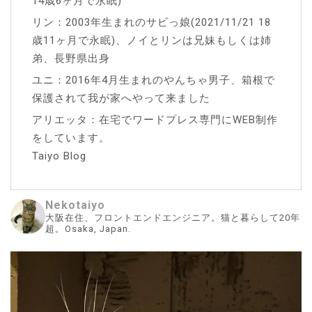
14歳6ヶ月で永眠)
リン：2003年生まれのサビっ娘(2021/11/21 18
歳11ヶ月で永眠)、ノイとリンは兄妹もしくは姉
弟、長野県出身
ユニ：2016年4月生まれのやんちゃ男子、箱根で
保護されて我が家へやって来ました
アリエッタ：在宅でワードプレス専門にWEB制作
をしています。
Taiyo Blog
Nekotaiyo
大阪在住、フロントエンドエンジニア。猫と暮らして20年
超。Osaka, Japan.