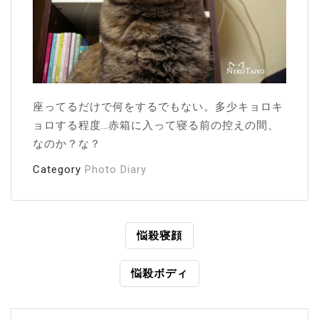
座ってるだけで何をするでもない。多少キョロキ
ョロする程度…赤箱に入って寝る前の控えの間、
なのか？な？
Category
Photo Diary
投
悩殺寝顔
稿
悩殺ボディ
ナ
ビ