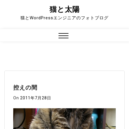
猫と太陽
Skip
to
猫とWordPressエンジニアのフォトブログ
content
Close
Menu
控えの間
On
2011年7月28日