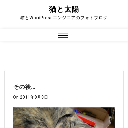
猫と太陽
Skip
to
猫とWordPressエンジニアのフォトブログ
content
Close
Menu
その後…
On
2011年8月8日