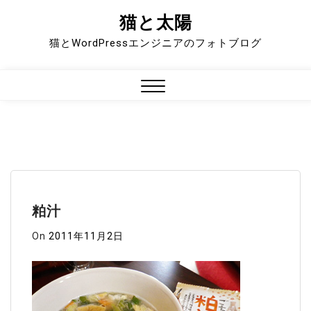
猫と太陽
Skip
to
猫とWordPressエンジニアのフォトブログ
content
Close
Menu
粕汁
On
2011年11月2日