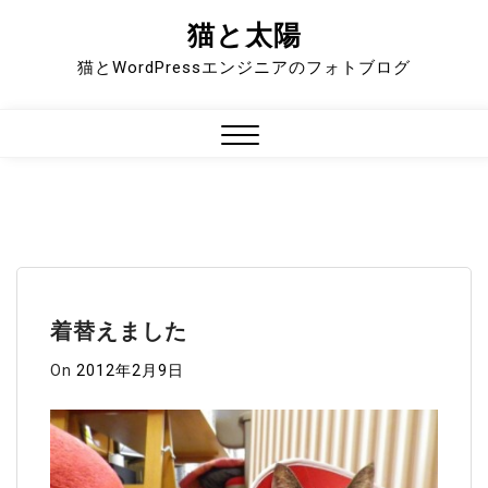
猫と太陽
Skip
to
猫とWordPressエンジニアのフォトブログ
content
Close
Menu
着替えました
On
2012年2月9日