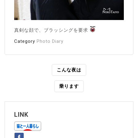
真剣な顔で、ブラッシングを要求
Category
Photo Diary
投
こんな夜は
稿
乗ります
ナ
ビ
ゲ
LINK
ー