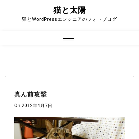
猫と太陽
Skip
to
猫とWordPressエンジニアのフォトブログ
content
Close
Menu
真ん前攻撃
On
2012年4月7日