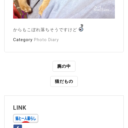
からもこぼれ落ちそうですけど
Category
Photo Diary
投
腕の中
稿
猫だもの
ナ
ビ
ゲ
LINK
ー