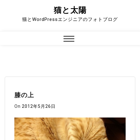
猫と太陽
Skip
to
猫とWordPressエンジニアのフォトブログ
content
Close
Menu
膝の上
On
2012年5月26日