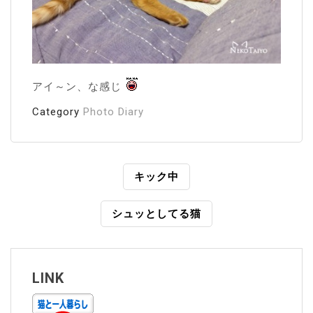
アイ～ン、な感じ
Category
Photo Diary
投
キック中
稿
シュッとしてる猫
ナ
ビ
ゲ
LINK
ー