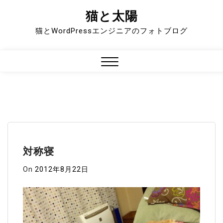
猫と太陽
Skip
to
猫とWordPressエンジニアのフォトブログ
content
Close
Menu
対称寝
On
2012年8月22日