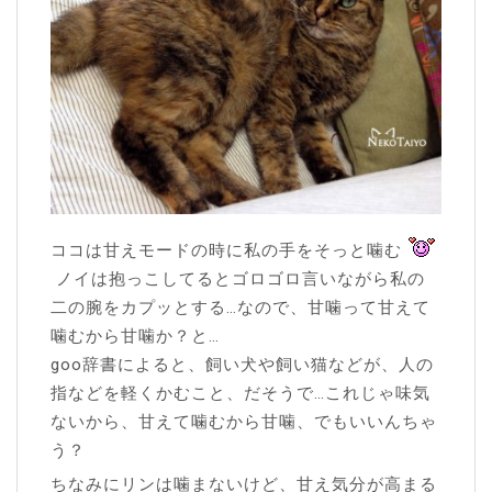
ココは甘えモードの時に私の手をそっと噛む
ノイは抱っこしてるとゴロゴロ言いながら私の
二の腕をカプッとする…なので、甘噛って甘えて
噛むから甘噛か？と…
goo辞書によると、飼い犬や飼い猫などが、人の
指などを軽くかむこと、だそうで…これじゃ味気
ないから、甘えて噛むから甘噛、でもいいんちゃ
う？
ちなみにリンは噛まないけど、甘え気分が高まる