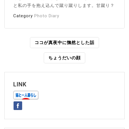
と私の手を抱え込んで蹴り蹴りします。甘蹴り？
Category
Photo Diary
投
ココが真夜中に憮然とした話
稿
ちょうだいの顔
ナ
ビ
ゲ
LINK
ー
シ
ョ