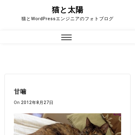
猫と太陽
Skip
to
猫とWordPressエンジニアのフォトブログ
content
Close
Menu
甘噛
On
2012年8月27日