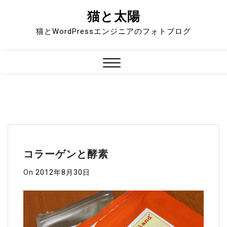
猫と太陽
Skip
to
猫とWordPressエンジニアのフォトブログ
content
Close
Menu
コラーゲンと酵素
On
2012年8月30日