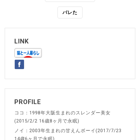
稿
バレた
ナ
ビ
ゲ
LINK
ー
シ
ョ
ン
PROFILE
ココ：1998年大阪生まれのスレンダー美女
(2015/2/2 16歳8ヶ月で永眠)
ノイ：2003年生まれの甘えんボーイ(2017/7/23
14歳6ヶ月で永眠)