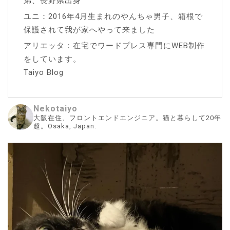
弟、長野県出身
ユニ：2016年4月生まれのやんちゃ男子、箱根で
保護されて我が家へやって来ました
アリエッタ：在宅でワードプレス専門にWEB制作
をしています。
Taiyo Blog
Nekotaiyo
大阪在住、フロントエンドエンジニア。猫と暮らして20年
超。Osaka, Japan.