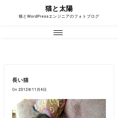
猫と太陽
Skip
to
猫とWordPressエンジニアのフォトブログ
content
Close
Menu
長い猫
On
2012年11月4日