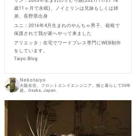
リン：2003年生まれのサビっ娘(2021/11/21 18
歳11ヶ月で永眠)、ノイとリンは兄妹もしくは姉
弟、長野県出身
ユニ：2016年4月生まれのやんちゃ男子、箱根で
保護されて我が家へやって来ました
アリエッタ：在宅でワードプレス専門にWEB制作
をしています。
Taiyo Blog
Nekotaiyo
大阪在住、フロントエンドエンジニア。猫と暮らして20年
超。Osaka, Japan.