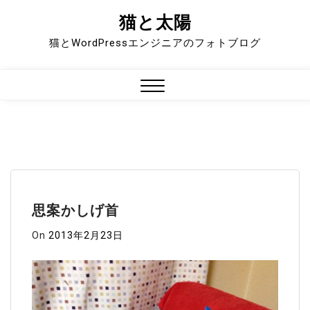
猫と太陽
Skip
to
猫とWordPressエンジニアのフォトブログ
content
Close
Menu
思案かしげ首
On
2013年2月23日