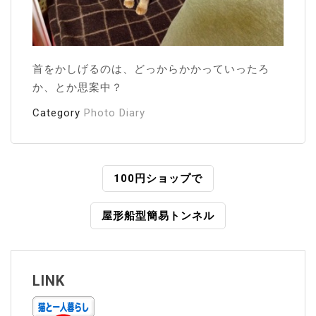
首をかしげるのは、どっからかかっていったろ
か、とか思案中？
Category
Photo Diary
投
100円ショップで
稿
屋形船型簡易トンネル
ナ
ビ
ゲ
LINK
ー