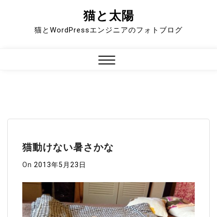
猫と太陽
Skip
to
猫とWordPressエンジニアのフォトブログ
content
Close
Menu
猫動けない暑さかな
On
2013年5月23日