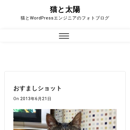
猫と太陽
Skip
to
猫とWordPressエンジニアのフォトブログ
content
Close
Menu
おすましショット
On
2013年6月21日