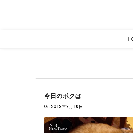
Skip
to
content
H
今日のボクは
On
2013年8月10日