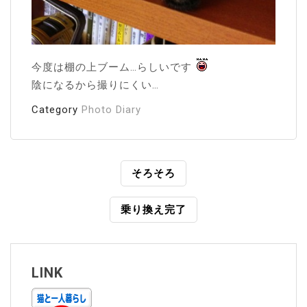
今度は棚の上ブーム…らしいです
陰になるから撮りにくい…
Category
Photo Diary
投
そろそろ
稿
乗り換え完了
ナ
ビ
ゲ
LINK
ー