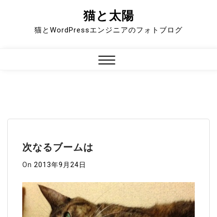
猫と太陽
Skip
to
猫とWordPressエンジニアのフォトブログ
content
Close
Menu
次なるブームは
On
2013年9月24日