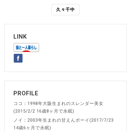
稿
久々千中
ナ
ビ
ゲ
LINK
ー
シ
ョ
ン
PROFILE
ココ：1998年大阪生まれのスレンダー美女
(2015/2/2 16歳8ヶ月で永眠)
ノイ：2003年生まれの甘えんボーイ(2017/7/23
14歳6ヶ月で永眠)