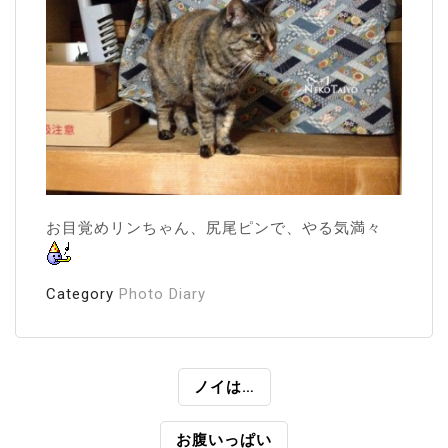
お目覚めリンちゃん、尻尾ピンで、やる気満々
Category
Photo Diary
投
ノイは…
稿
お腹いっぱい