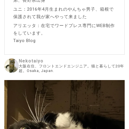
弟、長野県出身
ユニ：2016年4月生まれのやんちゃ男子、箱根で
保護されて我が家へやって来ました
アリエッタ：在宅でワードプレス専門にWEB制作
をしています。
Taiyo Blog
Nekotaiyo
大阪在住、フロントエンドエンジニア。猫と暮らして20年
超。Osaka, Japan.