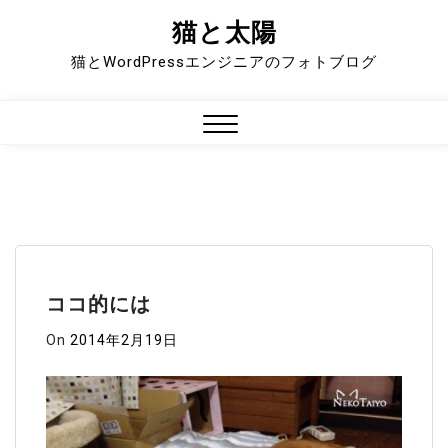
猫と太陽
Skip
to
猫とWordPressエンジニアのフォトブログ
content
Close
Menu
ココ的には
On
2014年2月19日