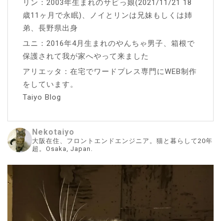
リン：2003年生まれのサビっ娘(2021/11/21 18
歳11ヶ月で永眠)、ノイとリンは兄妹もしくは姉
弟、長野県出身
ユニ：2016年4月生まれのやんちゃ男子、箱根で
保護されて我が家へやって来ました
アリエッタ：在宅でワードプレス専門にWEB制作
をしています。
Taiyo Blog
Nekotaiyo
大阪在住、フロントエンドエンジニア。猫と暮らして20年
超。Osaka, Japan.