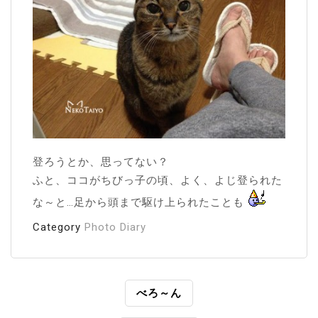
登ろうとか、思ってない？
ふと、ココがちびっ子の頃、よく、よじ登られた
な～と…足から頭まで駆け上られたことも
Category
Photo Diary
投
べろ～ん