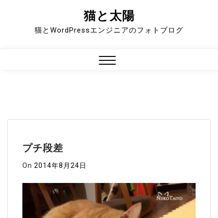
猫と太陽
Skip
to
猫とWordPressエンジニアのフォトブログ
content
Close
Menu
プチ段差
On
2014年8月24日