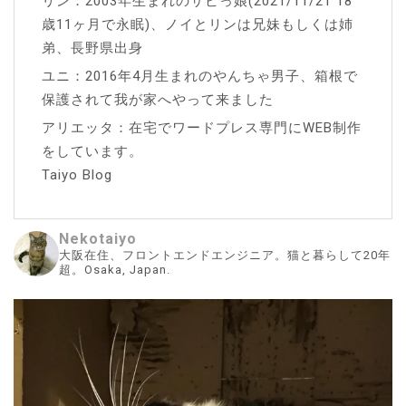
リン：2003年生まれのサビっ娘(2021/11/21 18
歳11ヶ月で永眠)、ノイとリンは兄妹もしくは姉
弟、長野県出身
ユニ：2016年4月生まれのやんちゃ男子、箱根で
保護されて我が家へやって来ました
アリエッタ：在宅でワードプレス専門にWEB制作
をしています。
Taiyo Blog
Nekotaiyo
大阪在住、フロントエンドエンジニア。猫と暮らして20年
超。Osaka, Japan.