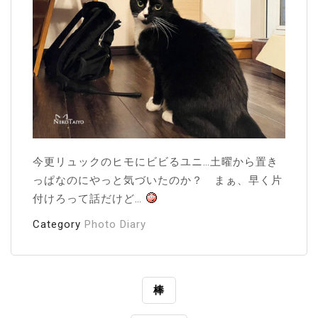
今更リュックのヒモにビビるユニ…土曜から置き
っぱなのにやっと気づいたのか？ まぁ、早く片
付けろって話だけど…
Category
Photo Diary
投
棒
稿