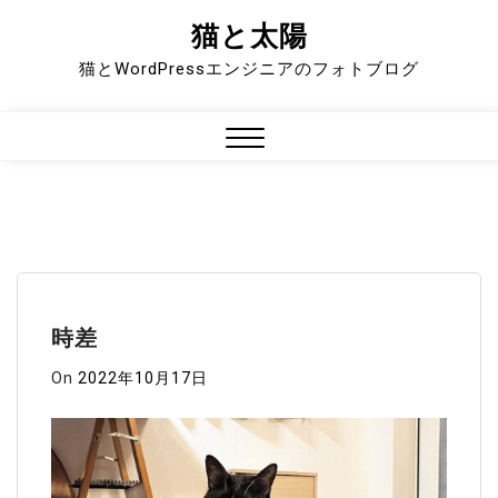
猫と太陽
Skip
to
猫とWordPressエンジニアのフォトブログ
content
Close
Menu
時差
On
2022年10月17日