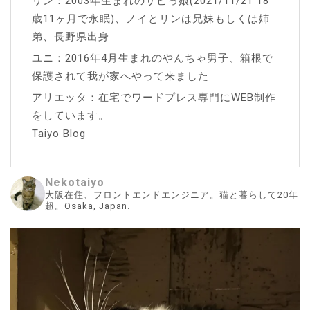
リン：2003年生まれのサビっ娘(2021/11/21 18
歳11ヶ月で永眠)、ノイとリンは兄妹もしくは姉
弟、長野県出身
ユニ：2016年4月生まれのやんちゃ男子、箱根で
保護されて我が家へやって来ました
アリエッタ：在宅でワードプレス専門にWEB制作
をしています。
Taiyo Blog
Nekotaiyo
大阪在住、フロントエンドエンジニア。猫と暮らして20年
超。Osaka, Japan.