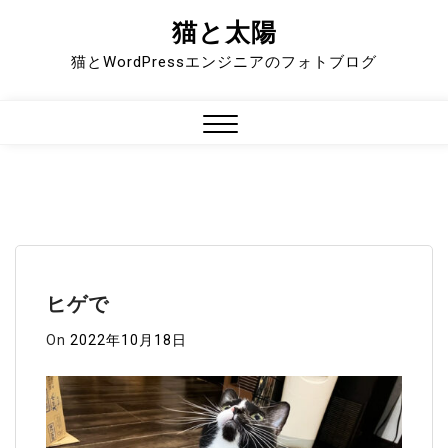
猫と太陽
Skip
to
猫とWordPressエンジニアのフォトブログ
content
Close
Menu
ヒゲで
On
2022年10月18日