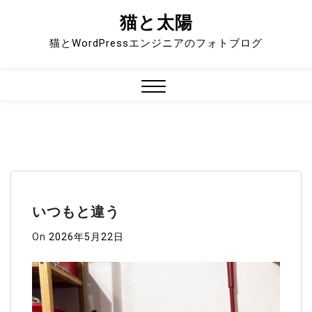
猫と太陽
Skip
to
猫とWordPressエンジニアのフォトブログ
content
Close
Menu
いつもと違う
On
2026年5月22日