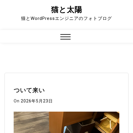
猫と太陽
Skip
to
猫とWordPressエンジニアのフォトブログ
content
Close
Menu
ついて来い
On
2026年5月23日