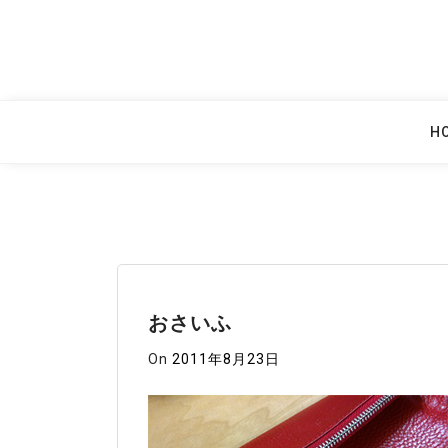
Skip
to
content
H
おさいふ
On
2011年8月23日